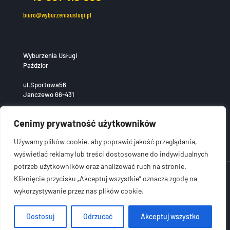
biuro@wyburzeniauslugi.pl
Wyburzenia Usługi
Paździor
ul.Sportowa56
Janczewo 66-431
Cenimy prywatność użytkowników
Używamy plików cookie, aby poprawić jakość przeglądania,
wyświetlać reklamy lub treści dostosowane do indywidualnych
potrzeb użytkowników oraz analizować ruch na stronie.
Kliknięcie przycisku „Akceptuj wszystkie” oznacza zgodę na
wykorzystywanie przez nas plików cookie.
© 2026 wyburzeniauslugi.pl. Wszelkie prawa zastrzeżone.
Dostosuj
Odrzucać
Akceptuj wszystko