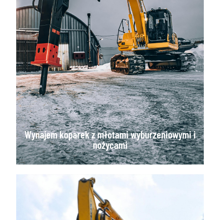
Wynajem koparek z młotami wyburzeniowymi i
nożycami