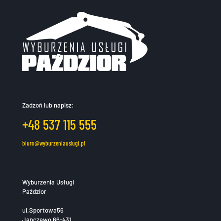
Zadzoń lub napisz:
+48 537 115 555
biuro@wyburzeniauslugi.pl
Wyburzenia Usługi
Paździor
ul.Sportowa56
Janczewo 66-431