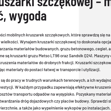
szarki szczękowej – m
ć, wygoda
ści mobilnych kruszarek szczękowych, które sprawdzą się n
zy wielkości. Wynajem kruszarki szczękowej to doskonała opcja
arzania materiałów budowanych, gruzu betonowego, cegieł, a
ne są kruszarki gruzu Metso LT96 oraz Sandvik Q241. Maszyny
kruszenia materiałów do drobnych frakcji. Kruszarki szczęk
 materiały do postaci łatwej w transporcie i utylizacji.
 są do pracy w trudnych warunkach terenowych, a ich wydajn
inwestycji. W każdym przypadku zapewniają efektywne kruszeni
osztów transportu odpadów na wysypisko. Pozyskany materia
utwardzania dróg dojazdowych czy placów budowy. Sprawdzi s
wierzchnie, a także jako wypełnienie wykopów po instalacjach.