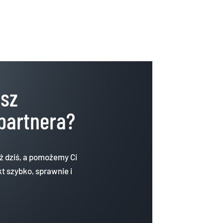
esz
partnera?
uż dziś, a pomożemy Ci
t szybko, sprawnie i