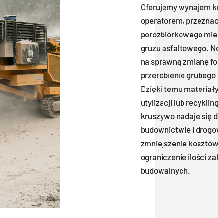
Oferujemy wynajem k
operatorem, przeznac
porozbiórkowego mies
gruzu asfaltowego. N
na sprawną zmianę fo
przerobienie grubego 
Dzięki temu materiał
utylizacji lub recykl
kruszywo nadaje się 
budownictwie i drogo
zmniejszenie kosztów
ograniczenie ilości z
budowalnych.