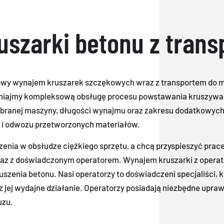
szarki betonu z tran
owy wynajem kruszarek szczękowych wraz z transportem do mie
iajmy kompleksową obsługę procesu powstawania kruszywa. C
ybranej maszyny, długości wynajmu oraz zakresu dodatkowych
u i odwozu przetworzonych materiałów.
czenia w obsłudze ciężkiego sprzętu, a chcą przyspieszyć prac
wraz z doświadczonym operatorem. Wynajem kruszarki z opera
zenia betonu. Nasi operatorzy to doświadczeni specjaliści, k
jej wydajne działanie. Operatorzy posiadają niezbędne uprawn
uzu.