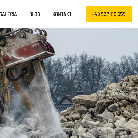
GALERIA
BLOG
KONTAKT
+48 537 115 555